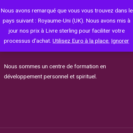
Skip
Menu
Nous avons remarqué que vous vous trouvez dans le
account
to
pays suivant : Royaume-Uni (UK). Nous avons mis à
Pack Fondation
main
jour nos prix à Livre sterling pour faciliter votre
content
Aucun événement trouvé !
processus d'achat.
Utilisez Euro à la place.
Ignorer
Nous sommes un centre de formation en
développement personnel et spirituel.