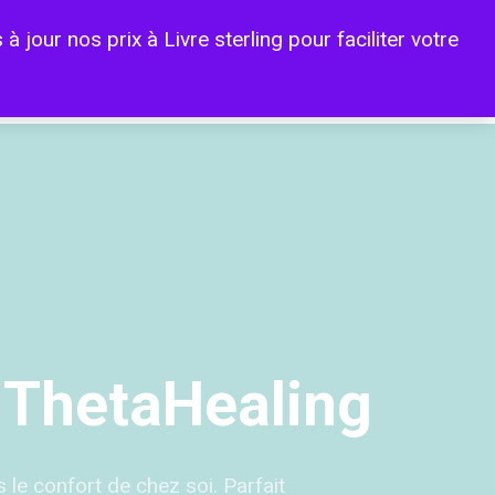
our nos prix à Livre sterling pour faciliter votre
account
UCID IA
PODCAST
CONTACT
ThetaHealing
s le confort de chez soi. Parfait