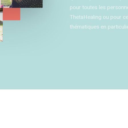
pour toutes les personne
ThetaHealing ou pour ce
thématiques en particulie