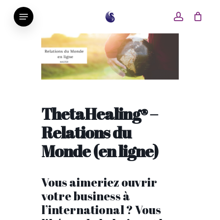
Skip
Menu
account
to
main
content
ThetaHealing® –
Relations du
Monde (en ligne)
Vous aimeriez ouvrir
votre business à
l’international ? Vous