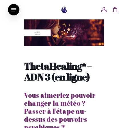
Skip
Menu
account
to
main
content
ThetaHealing® –
ADN 3 (en ligne)
Vous aimeriez pouvoir
changer la météo ?
Passer à l’étape au-
dessus des pouvoirs
psychiques ?